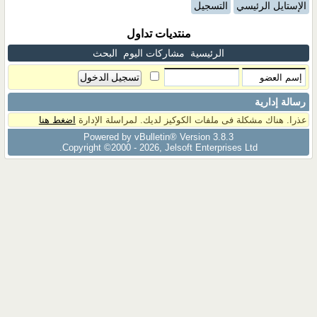
الإستايل الرئيسي
التسجيل
منتديات تداول
الرئيسية
مشاركات اليوم
البحث
رسالة إدارية
عذرا. هناك مشكلة فى ملفات الكوكيز لديك. لمراسلة الإدارة
اضغط هنا
Powered by vBulletin® Version 3.8.3
Copyright ©2000 - 2026, Jelsoft Enterprises Ltd.