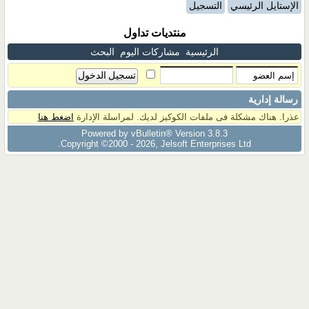
الإستايل الرئيسي
التسجيل
منتديات تداول
الرئيسية
مشاركات اليوم
البحث
رسالة إدارية
عذرا. هناك مشكلة فى ملفات الكوكيز لديك. لمراسلة الإدارة
اضغط هنا
Powered by vBulletin® Version 3.8.3
Copyright ©2000 - 2026, Jelsoft Enterprises Ltd.