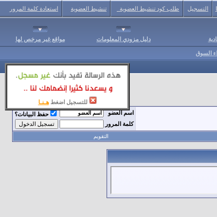
التسجيل
طلب كود تنشيط العضوية
تنشيط العضوية
استعادة كلمة المرور
دية
دليل مزودي المعلومات
مواقع غير مرخص لها
اء السوق
للتسجيل اضغط
هـنـا
اسم العضو
حفظ البيانات؟
كلمة المرور
التقويم