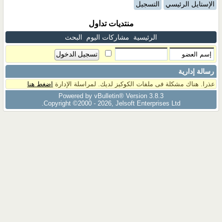
الإستايل الرئيسي
التسجيل
منتديات تداول
الرئيسية
مشاركات اليوم
البحث
رسالة إدارية
عذرا. هناك مشكلة فى ملفات الكوكيز لديك. لمراسلة الإدارة
اضغط هنا
Powered by vBulletin® Version 3.8.3
Copyright ©2000 - 2026, Jelsoft Enterprises Ltd.