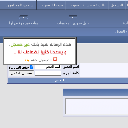
التسجيل
طلب كود تنشيط العضوية
تنشيط العضوية
استعادة كلمة المرور
دية
دليل مزودي المعلومات
مواقع غير مرخص لها
اء السوق
للتسجيل اضغط
هـنـا
اسم العضو
حفظ البيانات؟
كلمة المرور
التقويم