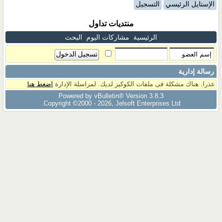
الإستايل الرئيسي
التسجيل
منتديات تداول
الرئيسية
مشاركات اليوم
البحث
رسالة إدارية
عذرا. هناك مشكلة فى ملفات الكوكيز لديك. لمراسلة الإدارة
اضغط هنا
Powered by vBulletin® Version 3.8.3
Copyright ©2000 - 2026, Jelsoft Enterprises Ltd.