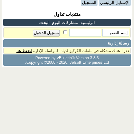
الإستايل الرئيسي
التسجيل
منتديات تداول
الرئيسية
مشاركات اليوم
البحث
رسالة إدارية
عذرا. هناك مشكلة فى ملفات الكوكيز لديك. لمراسلة الإدارة
اضغط هنا
Powered by vBulletin® Version 3.8.3
Copyright ©2000 - 2026, Jelsoft Enterprises Ltd.