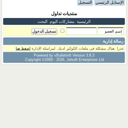
الإستايل الرئيسي
التسجيل
منتديات تداول
الرئيسية
مشاركات اليوم
البحث
رسالة إدارية
عذرا. هناك مشكلة فى ملفات الكوكيز لديك. لمراسلة الإدارة
اضغط هنا
Powered by vBulletin® Version 3.8.3
Copyright ©2000 - 2026, Jelsoft Enterprises Ltd.