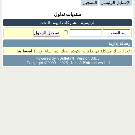
الإستايل الرئيسي
التسجيل
منتديات تداول
الرئيسية
مشاركات اليوم
البحث
رسالة إدارية
عذرا. هناك مشكلة فى ملفات الكوكيز لديك. لمراسلة الإدارة
اضغط هنا
Powered by vBulletin® Version 3.8.3
Copyright ©2000 - 2026, Jelsoft Enterprises Ltd.