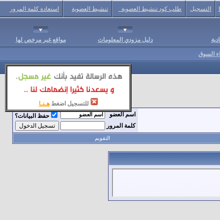
التسجيل
طلب كود تنشيط العضوية
تنشيط العضوية
استعادة كلمة المرور
دية
دليل مزودي المعلومات
مواقع غير مرخص لها
اء السوق
للتسجيل اضغط
هـنـا
اسم العضو
حفظ البيانات؟
كلمة المرور
التقويم