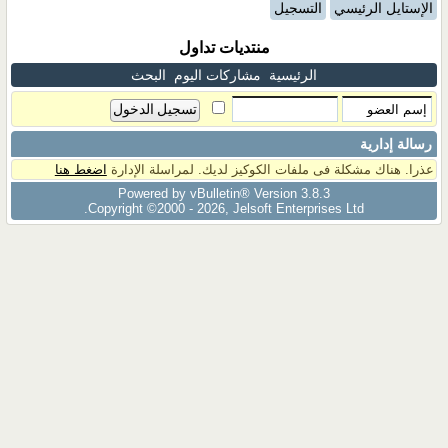
الإستايل الرئيسي
التسجيل
منتديات تداول
الرئيسية
مشاركات اليوم
البحث
رسالة إدارية
عذرا. هناك مشكلة فى ملفات الكوكيز لديك. لمراسلة الإدارة
اضغط هنا
Powered by vBulletin® Version 3.8.3
Copyright ©2000 - 2026, Jelsoft Enterprises Ltd.