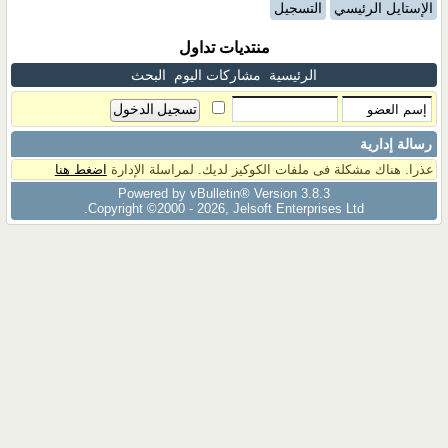
الإستايل الرئيسي
التسجيل
منتديات تداول
الرئيسية
مشاركات اليوم
البحث
رسالة إدارية
عذرا. هناك مشكلة فى ملفات الكوكيز لديك. لمراسلة الإدارة
اضغط هنا
Powered by vBulletin® Version 3.8.3
Copyright ©2000 - 2026, Jelsoft Enterprises Ltd.