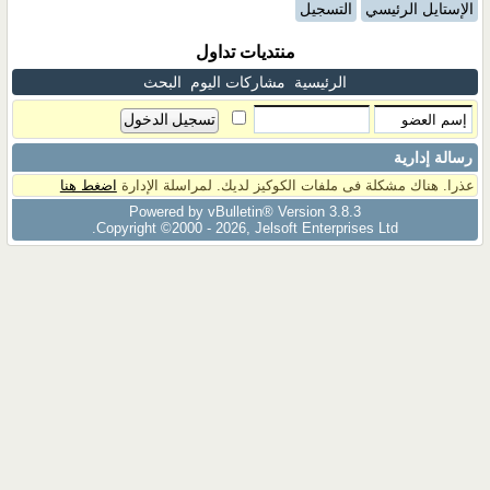
الإستايل الرئيسي
التسجيل
منتديات تداول
الرئيسية
مشاركات اليوم
البحث
رسالة إدارية
عذرا. هناك مشكلة فى ملفات الكوكيز لديك. لمراسلة الإدارة
اضغط هنا
Powered by vBulletin® Version 3.8.3
Copyright ©2000 - 2026, Jelsoft Enterprises Ltd.