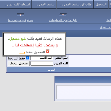
التسجيل
طلب كود تنشيط العضوية
تنشيط العضوية
استعادة كلمة المرور
دية
دليل مزودي المعلومات
مواقع غير مرخص لها
اء السوق
للتسجيل اضغط
هـنـا
اسم العضو
حفظ البيانات؟
كلمة المرور
التقويم