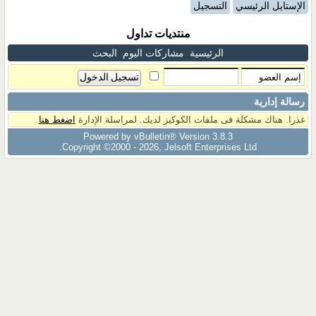
الإستايل الرئيسي
التسجيل
منتديات تداول
الرئيسية
مشاركات اليوم
البحث
رسالة إدارية
عذرا. هناك مشكلة فى ملفات الكوكيز لديك. لمراسلة الإدارة
اضغط هنا
Powered by vBulletin® Version 3.8.3
Copyright ©2000 - 2026, Jelsoft Enterprises Ltd.