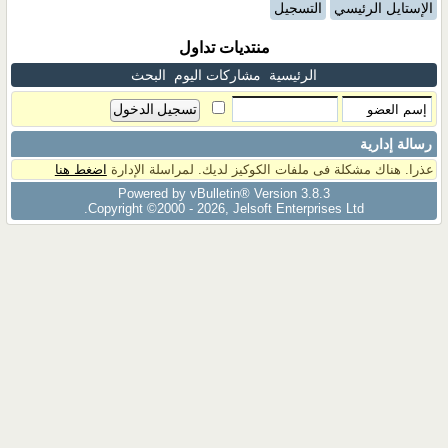
الإستايل الرئيسي
التسجيل
منتديات تداول
الرئيسية
مشاركات اليوم
البحث
رسالة إدارية
عذرا. هناك مشكلة فى ملفات الكوكيز لديك. لمراسلة الإدارة
اضغط هنا
Powered by vBulletin® Version 3.8.3
Copyright ©2000 - 2026, Jelsoft Enterprises Ltd.