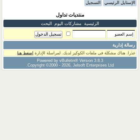
الإستايل الرئيسي
التسجيل
منتديات تداول
الرئيسية
مشاركات اليوم
البحث
رسالة إدارية
عذرا. هناك مشكلة فى ملفات الكوكيز لديك. لمراسلة الإدارة
اضغط هنا
Powered by vBulletin® Version 3.8.3
Copyright ©2000 - 2026, Jelsoft Enterprises Ltd.