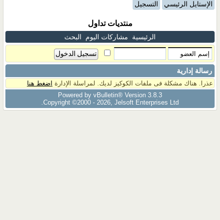
الإستايل الرئيسي
التسجيل
منتديات تداول
الرئيسية
مشاركات اليوم
البحث
رسالة إدارية
عذرا. هناك مشكلة فى ملفات الكوكيز لديك. لمراسلة الإدارة
اضغط هنا
Powered by vBulletin® Version 3.8.3
Copyright ©2000 - 2026, Jelsoft Enterprises Ltd.