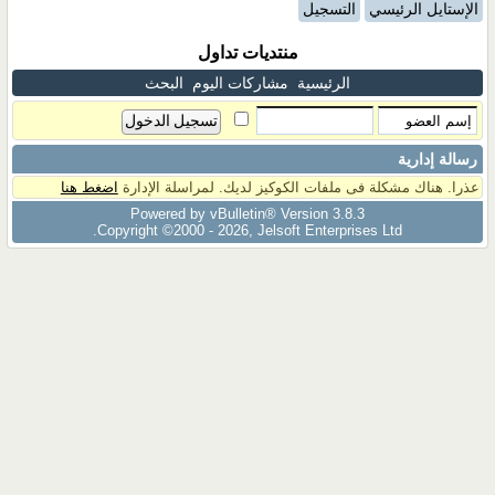
الإستايل الرئيسي
التسجيل
منتديات تداول
الرئيسية
مشاركات اليوم
البحث
رسالة إدارية
عذرا. هناك مشكلة فى ملفات الكوكيز لديك. لمراسلة الإدارة
اضغط هنا
Powered by vBulletin® Version 3.8.3
Copyright ©2000 - 2026, Jelsoft Enterprises Ltd.