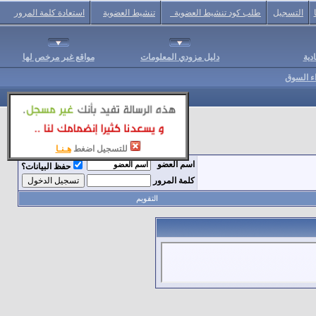
التسجيل
طلب كود تنشيط العضوية
تنشيط العضوية
استعادة كلمة المرور
دية
دليل مزودي المعلومات
مواقع غير مرخص لها
اء السوق
للتسجيل اضغط
هـنـا
اسم العضو
حفظ البيانات؟
كلمة المرور
التقويم