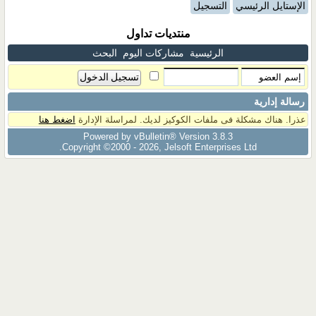
الإستايل الرئيسي
التسجيل
منتديات تداول
الرئيسية
مشاركات اليوم
البحث
رسالة إدارية
عذرا. هناك مشكلة فى ملفات الكوكيز لديك. لمراسلة الإدارة
اضغط هنا
Powered by vBulletin® Version 3.8.3
Copyright ©2000 - 2026, Jelsoft Enterprises Ltd.