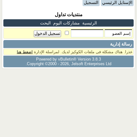
الإستايل الرئيسي
التسجيل
منتديات تداول
الرئيسية
مشاركات اليوم
البحث
رسالة إدارية
عذرا. هناك مشكلة فى ملفات الكوكيز لديك. لمراسلة الإدارة
اضغط هنا
Powered by vBulletin® Version 3.8.3
Copyright ©2000 - 2026, Jelsoft Enterprises Ltd.