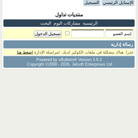
الإستايل الرئيسي
التسجيل
منتديات تداول
الرئيسية
مشاركات اليوم
البحث
رسالة إدارية
عذرا. هناك مشكلة فى ملفات الكوكيز لديك. لمراسلة الإدارة
اضغط هنا
Powered by vBulletin® Version 3.8.3
Copyright ©2000 - 2026, Jelsoft Enterprises Ltd.