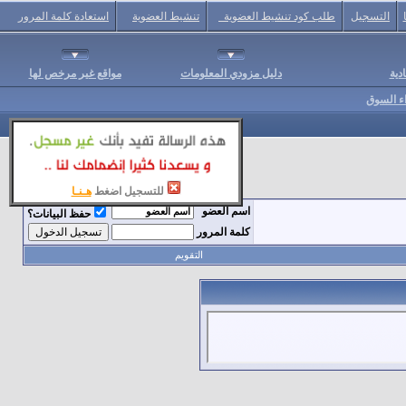
التسجيل
طلب كود تنشيط العضوية
تنشيط العضوية
استعادة كلمة المرور
دية
دليل مزودي المعلومات
مواقع غير مرخص لها
اء السوق
للتسجيل اضغط
هـنـا
اسم العضو
حفظ البيانات؟
كلمة المرور
التقويم